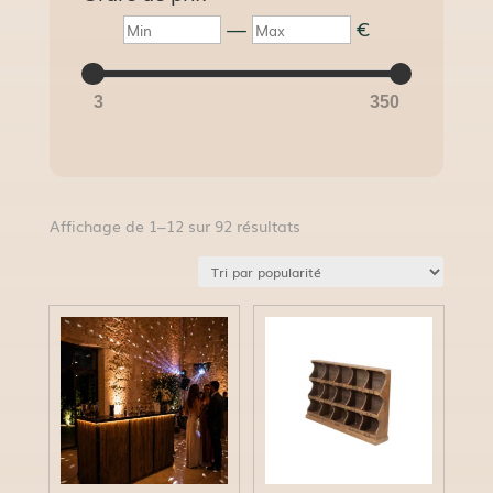
Min
Max
—
€
3
350
Trié
Affichage de 1–12 sur 92 résultats
par
popularité