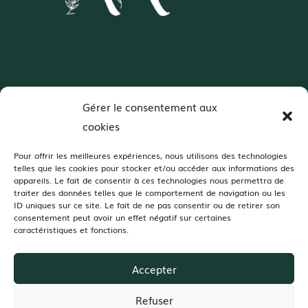
Wedding Designer – Normandie
Gérer le consentement aux
Décoratrice de mariages spécialisée en
cookies
colorimétrie et scénographie
Pour offrir les meilleures expériences, nous utilisons des technologies
telles que les cookies pour stocker et/ou accéder aux informations des
Je vous accompagne dans votre projet de décoration de mariage dans :
appareils. Le fait de consentir à ces technologies nous permettra de
traiter des données telles que le comportement de navigation ou les
Orne, Manche, Calvados, Mayenne, Sarthe, Eure, Seine-Maritime
ID uniques sur ce site. Le fait de ne pas consentir ou de retirer son
Dans ces jolis domaines de réception :
consentement peut avoir un effet négatif sur certaines
caractéristiques et fonctions.
Champ Delaunay, Grange d’Espins, Manoir de Chivré, Domaine d’Aslan,
Domaine du Bois d’Avoine, Moulin Pley, Domaine de la Guérie, Domaine
des Tours Vauquelin, Domaine de Ronsard, Château des Requêtes,
Domaine de la Cour des Lys, Moulin de Bully,Manoir de Carabillon, La
Accepter
Grange 1868…
Et partout où vous choisirez de vous dire Oui!
Refuser