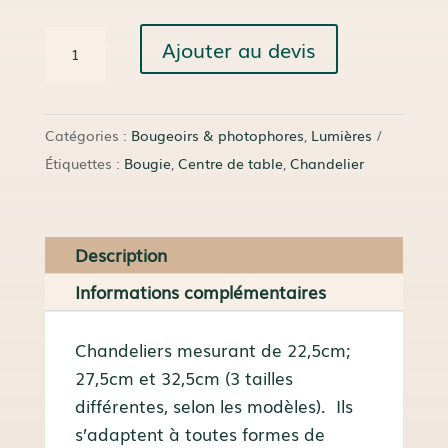
quantité
Ajouter au devis
de
Chandelier
Joachim
Catégories :
Bougeoirs & photophores
,
Lumières
Étiquettes :
Bougie
,
Centre de table
,
Chandelier
Description
Informations complémentaires
Chandeliers mesurant de 22,5cm;
27,5cm et 32,5cm (3 tailles
différentes, selon les modèles). Ils
s’adaptent à toutes formes de