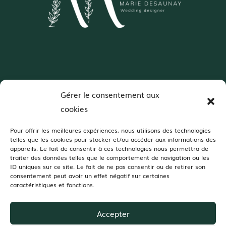
Wedding Designer – Normandie
Gérer le consentement aux
Décoratrice de mariages spécialisée en
cookies
colorimétrie et scénographie
Pour offrir les meilleures expériences, nous utilisons des technologies
telles que les cookies pour stocker et/ou accéder aux informations des
appareils. Le fait de consentir à ces technologies nous permettra de
Je vous accompagne dans votre projet de décoration de mariage dans :
traiter des données telles que le comportement de navigation ou les
Orne, Manche, Calvados, Mayenne, Sarthe, Eure, Seine-Maritime
ID uniques sur ce site. Le fait de ne pas consentir ou de retirer son
Dans ces jolis domaines de réception :
consentement peut avoir un effet négatif sur certaines
caractéristiques et fonctions.
Champ Delaunay, Grange d’Espins, Manoir de Chivré, Domaine d’Aslan,
Domaine du Bois d’Avoine, Moulin Pley, Domaine de la Guérie, Domaine
des Tours Vauquelin, Domaine de Ronsard, Château des Requêtes,
Domaine de la Cour des Lys, Moulin de Bully,Manoir de Carabillon, La
Accepter
Grange 1868…