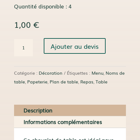
Quantité disponible : 4
1,00
€
quantité
Ajouter au devis
de
Chevalet
Ambroise
Catégorie :
Décoration
Étiquettes :
Menu
,
Noms de
table
,
Papeterie
,
Plan de table
,
Repas
,
Table
Description
Informations complémentaires
Ce chevalet de table est idéal pour