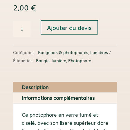
2,00
€
quantité
Ajouter au devis
de
Photophore
Barnabé
Catégories :
Bougeoirs & photophores
,
Lumières
Étiquettes :
Bougie
,
lumière
,
Photophore
Description
Informations complémentaires
Ce photophore en verre fumé et
ciselé, avec son liseré supérieur doré