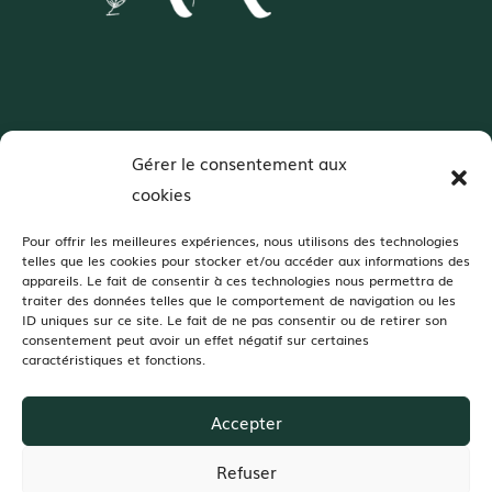
Wedding Designer – Normandie
Gérer le consentement aux
Décoratrice de mariages spécialisée en
cookies
colorimétrie et scénographie
Pour offrir les meilleures expériences, nous utilisons des technologies
telles que les cookies pour stocker et/ou accéder aux informations des
appareils. Le fait de consentir à ces technologies nous permettra de
Je vous accompagne dans votre projet de décoration de mariage dans :
traiter des données telles que le comportement de navigation ou les
Orne, Manche, Calvados, Mayenne, Sarthe, Eure, Seine-Maritime
ID uniques sur ce site. Le fait de ne pas consentir ou de retirer son
Dans ces jolis domaines de réception :
consentement peut avoir un effet négatif sur certaines
caractéristiques et fonctions.
Champ Delaunay, Grange d’Espins, Manoir de Chivré, Domaine d’Aslan,
Domaine du Bois d’Avoine, Moulin Pley, Domaine de la Guérie, Domaine
des Tours Vauquelin, Domaine de Ronsard, Château des Requêtes,
Domaine de la Cour des Lys, Moulin de Bully,Manoir de Carabillon, La
Accepter
Grange 1868…
Et partout où vous choisirez de vous dire Oui!
Refuser