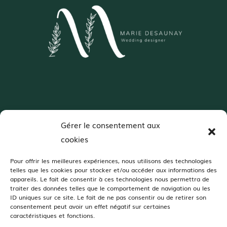
Wedding Designer – Normandie
Gérer le consentement aux
Décoratrice de mariages spécialisée en
cookies
colorimétrie et scénographie
Pour offrir les meilleures expériences, nous utilisons des technologies
telles que les cookies pour stocker et/ou accéder aux informations des
Je vous accompagne dans votre projet de décoration de mariage dans :
appareils. Le fait de consentir à ces technologies nous permettra de
traiter des données telles que le comportement de navigation ou les
Orne, Manche, Calvados, Mayenne, Sarthe, Eure, Seine-Maritime
ID uniques sur ce site. Le fait de ne pas consentir ou de retirer son
Dans ces jolis domaines de réception :
consentement peut avoir un effet négatif sur certaines
caractéristiques et fonctions.
Champ Delaunay, Grange d’Espins, Manoir de Chivré, Domaine d’Aslan,
Domaine du Bois d’Avoine, Moulin Pley, Domaine de la Guérie, Domaine