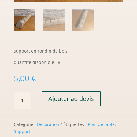
support en rondin de bois
quantité disponible : 8
5,00
€
quantité
Ajouter au devis
de
Rondin
Aubin
Catégorie :
Décoration
Étiquettes :
Plan de table
,
Support