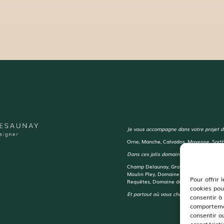
Je vous accompagne dans votre projet d
Orne, Manche, Calvados, Mayenne, Sarth
Dans ces jolis domaines de réception :
Champ Delaunay, Grange d’Espins, Mano
Moulin Pley, Domaine de la Guérie, Do
Pour offrir 
Requêtes, Domaine de la Cour des Lys, 
cookies pou
Et partout où vous choisirez de vous dir
consentir à
comportemen
consentir o