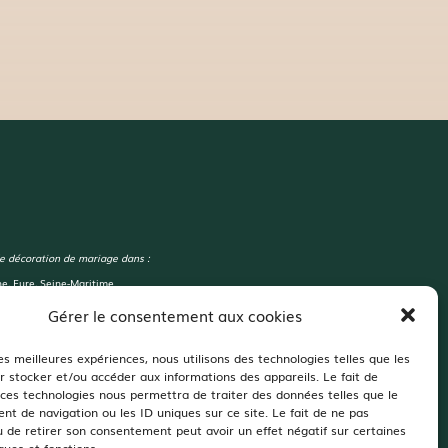
e décoration de mariage dans :
e, Eure, Seine-Maritime
Gérer le consentement aux cookies
ir de Chivré, Domaine d’Aslan, Domaine du Bois d’Avoine,
maine des Tours Vauquelin, Domaine de Ronsard, Château des
les meilleures expériences, nous utilisons des technologies telles que les
Moulin de Bully,Manoir de Carabillon, La Grange 1868…
r stocker et/ou accéder aux informations des appareils. Le fait de
e Oui!
 ces technologies nous permettra de traiter des données telles que le
t de navigation ou les ID uniques sur ce site. Le fait de ne pas
u de retirer son consentement peut avoir un effet négatif sur certaines