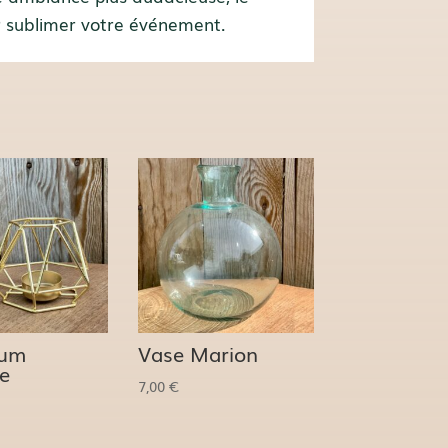
our sublimer votre événement.
ium
Vase Marion
e
7,00
€