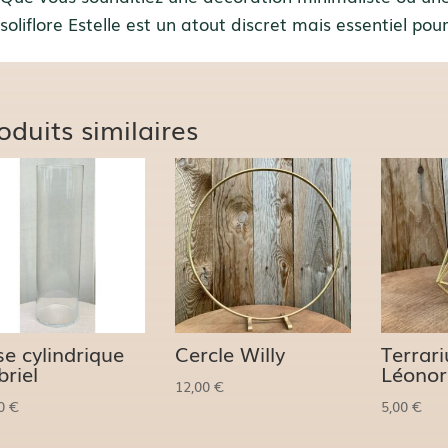
soliflore Estelle est un atout discret mais essentiel p
oduits similaires
e cylindrique
Cercle Willy
Terrar
riel
Léonor
12,00
€
00
€
5,00
€