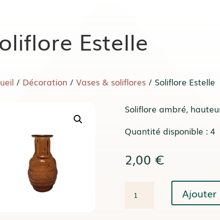
oliflore Estelle
ueil
/
Décoration
/
Vases & soliflores
/ Soliflore Estelle
Soliflore ambré, hauteu
Quantité disponible : 4
2,00
€
quantité
Ajouter 
de
Soliflore