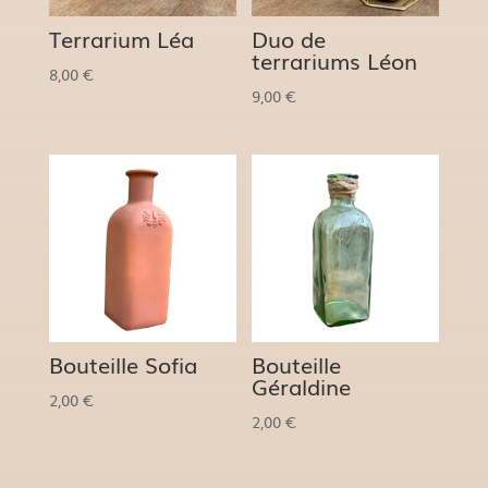
Terrarium Léa
Duo de
terrariums Léon
8,00
€
9,00
€
Bouteille Sofia
Bouteille
Géraldine
2,00
€
2,00
€